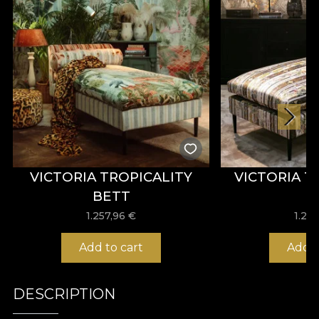
VICTORIA TROPICALITY
VICTORIA 
BETT
1.257,96
€
1.25
Add to cart
Add t
DESCRIPTION