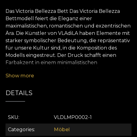
Das Victoria Bellezza Bett Das Victoria Bellezza
Bettmodell feiert die Eleganz einer
maximalistischen, romantischen und exzentrischen
Ära. Die Künstler von VLAdiLA haben Elemente mit
starker symbolischer Bedeutung, die repräsentativ
für unsere Kultur sind, in die Komposition des
Modells eingestreut. Der Druck schafft einen
Farbakzent in einem minimalistischen
Arrangement. In einem klassischen oder
Show more
eklektischen Dekor ergänzt es die restlichen Töne
und Texturen im Raum. Wie alle Modelle aus der
Stella Maris Kollektion erzählt auch Victoria
DETAILS
Temple die Geschichte von Orten, die Königin
Marie von Rumänien liebte. Der Wassertempel
stellt ein Tor zwischen Erde und Himmel dar,
SKU
VLDLMP0002-1
zwischen zwei Ebenen, die von der glatten
Oberfläche des Wassers gespiegelt werden. In der
Categories
Möbel
Antike diente derselbe Ort als Nymphaeum - ein