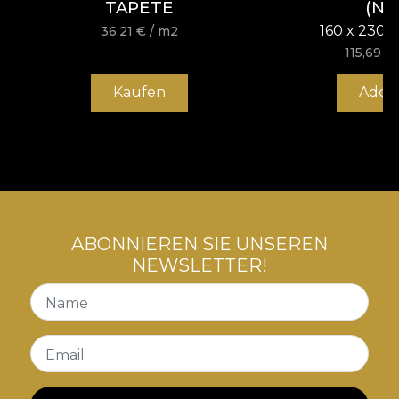
zurück zu sich selbst transportiert. Jede Kreation
TAPETE
(NI
entsteht aus einem Raum des Experimentierens.
160 x 230 
36,21
€
/ m2
Denn Kunst ist ewig mit dem spielerischen Geist
115,69
€
verbunden. Und mit Neugier.
Kaufen
Add t
ABONNIEREN SIE UNSEREN
NEWSLETTER!
Name
Email