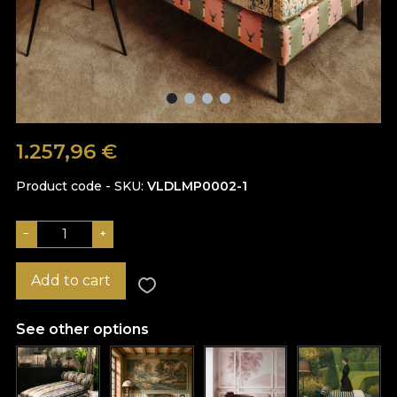
1.257,96
€
Product code - SKU
VLDLMP0002-1
−
+
Add to cart
See other options